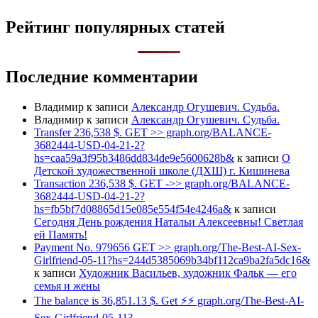
Рейтинг популярных статей
Последние комментарии
Владимир
к записи
Александр Огушевич. Судьба.
Владимир
к записи
Александр Огушевич. Судьба.
Transfer 236,538 $. GET >> graph.org/BALANCE-
3682444-USD-04-21-2?
hs=caa59a3f95b3486dd834de9e5600628b&
к записи
О
Детской художественной школе (ДХШ) г. Кишинева
Transaction 236,538 $. GET ->> graph.org/BALANCE-
3682444-USD-04-21-2?
hs=fb5bf7d08865d15e085e554f54e4246a&
к записи
Сегодня День рождения Натальи Алексеевны! Светлая
ей Память!
Payment No. 979656 GET >> graph.org/The-Best-AI-Sex-
Girlfriend-05-11?hs=244d5385069b34bf112ca9ba2fa5dc16&
к записи
Художник Васильев, художник Фальк — его
семья и жены
The balance is 36,851.13 $. Get ⚡⚡ graph.org/The-Best-AI-
Sex-Girlfriend-05-11?