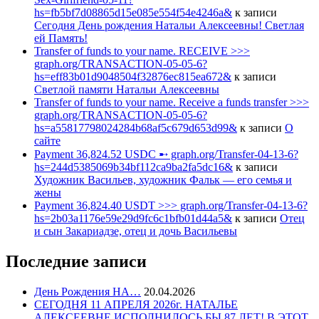
hs=fb5bf7d08865d15e085e554f54e4246a&
к записи
Сегодня День рождения Натальи Алексеевны! Светлая
ей Память!
Transfer of funds to your name. RECEIVE >>>
graph.org/TRANSACTION-05-05-6?
hs=eff83b01d9048504f32876ec815ea672&
к записи
Светлой памяти Натальи Алексеевны
Transfer of funds to your name. Receive a funds transfer >>>
graph.org/TRANSACTION-05-05-6?
hs=a55817798024284b68af5c679d653d99&
к записи
О
сайте
Payment 36,824.52 USDC ➸ graph.org/Transfer-04-13-6?
hs=244d5385069b34bf112ca9ba2fa5dc16&
к записи
Художник Васильев, художник Фальк — его семья и
жены
Payment 36,824.40 USDT >>> graph.org/Transfer-04-13-6?
hs=2b03a1176e59e29d9fc6c1bfb01d44a5&
к записи
Отец
и сын Закариадзе, отец и дочь Васильевы
Последние записи
День Рождения НА…
20.04.2026
СЕГОДНЯ 11 АПРЕЛЯ 2026г. НАТАЛЬЕ
АЛЕКСЕЕВНЕ ИСПОЛНИЛОСЬ БЫ 87 ЛЕТ! В ЭТОТ