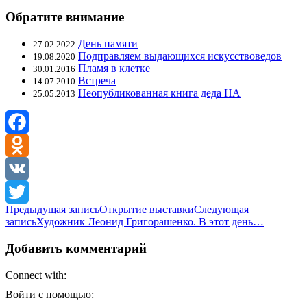
Обратите внимание
День памяти
27.02.2022
Подправляем выдающихся искусствоведов
19.08.2020
Пламя в клетке
30.01.2016
Встреча
14.07.2010
Неопубликованная книга деда НА
25.05.2013
Facebook
Odnoklassniki
VK
Навигация
Предыдущая запись
Открытие выставки
Следующая
Twitter
запись
Художник Леонид Григорашенко. В этот день…
по
записям
Добавить комментарий
Connect with:
Войти с помощью: