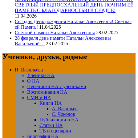
СВЕТЛЫЙ ПРЕДПОСХАЛЬНЫЙ ДЕНЬ ПОЧТИМ ЕЁ
ПАМЯТЬ С БЛАГОДАРНОСТЬЮ В СЕРДЦЕ!
11.04.2026
Сегодня День рождения Натальи Алексеевны! Светлая
ей Память!
11.04.2025
Светлой памяти Натальи Алексеевны
28.02.2025
28 февраля день памяти Натальи Алексеевны
Васильевой…
23.02.2025
Ученики, друзья, родные
Н. Васильева
Ученики НА
О НА
Переписка НА с учениками
Воспоминания НА
СМИ и НА
Книги НА
А. Васильев
С. Чоколов
Публикации о НА
Статьи НА
ТВ и сценарии
Биография НА