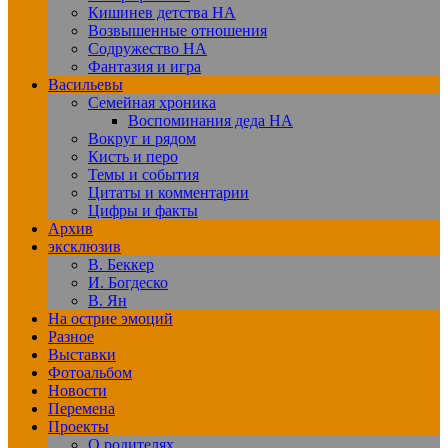
Кишинев детства НА
Возвышенные отношения
Содружество НА
Фантазия и игра
Васильевы
Семейная хроника
Воспоминания деда НА
Вокруг и рядом
Кисть и перо
Темы и события
Цитаты и комментарии
Цифры и факты
Архив
эксклюзив
В. Беккер
И. Богдеско
В. Ян
На острие эмоций
Разное
Выставки
Фотоальбом
Новости
Перемена
Проекты
О родителях