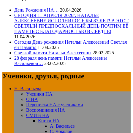
День Рождения НА…
20.04.2026
СЕГОДНЯ 11 АПРЕЛЯ 2026г. НАТАЛЬЕ
АЛЕКСЕЕВНЕ ИСПОЛНИЛОСЬ БЫ 87 ЛЕТ! В ЭТОТ
СВЕТЛЫЙ ПРЕДПОСХАЛЬНЫЙ ДЕНЬ ПОЧТИМ ЕЁ
ПАМЯТЬ С БЛАГОДАРНОСТЬЮ В СЕРДЦЕ!
11.04.2026
Сегодня День рождения Натальи Алексеевны! Светлая
ей Память!
11.04.2025
Светлой памяти Натальи Алексеевны
28.02.2025
28 февраля день памяти Натальи Алексеевны
Васильевой…
23.02.2025
Ученики, друзья, родные
Н. Васильева
Ученики НА
О НА
Переписка НА с учениками
Воспоминания НА
СМИ и НА
Книги НА
А. Васильев
С. Чоколов