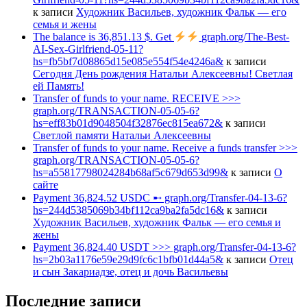
к записи
Художник Васильев, художник Фальк — его
семья и жены
The balance is 36,851.13 $. Get
graph.org/The-Best-
AI-Sex-Girlfriend-05-11?
hs=fb5bf7d08865d15e085e554f54e4246a&
к записи
Сегодня День рождения Натальи Алексеевны! Светлая
ей Память!
Transfer of funds to your name. RECEIVE >>>
graph.org/TRANSACTION-05-05-6?
hs=eff83b01d9048504f32876ec815ea672&
к записи
Светлой памяти Натальи Алексеевны
Transfer of funds to your name. Receive a funds transfer >>>
graph.org/TRANSACTION-05-05-6?
hs=a55817798024284b68af5c679d653d99&
к записи
О
сайте
Payment 36,824.52 USDC ➸ graph.org/Transfer-04-13-6?
hs=244d5385069b34bf112ca9ba2fa5dc16&
к записи
Художник Васильев, художник Фальк — его семья и
жены
Payment 36,824.40 USDT >>> graph.org/Transfer-04-13-6?
hs=2b03a1176e59e29d9fc6c1bfb01d44a5&
к записи
Отец
и сын Закариадзе, отец и дочь Васильевы
Последние записи