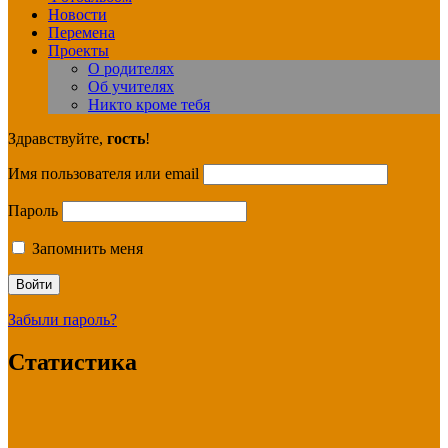
Новости
Перемена
Проекты
О родителях
Об учителях
Никто кроме тебя
Здравствуйте,
гость
!
Имя пользователя или email
Пароль
Запомнить меня
Забыли пароль?
Статистика