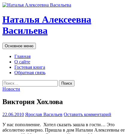
Наталья Алексеевна
Васильева
Поиск
Перейти
Основное меню
к
содержимому
Главная
О сайте
Гостевая книга
Обратная связь
Найти:
Новости
Виктория Хохлова
22.06.2010
Ярослав Васильев
Оставить комментарий
У нас пополнение. Хотел сказать зашла в гости… Это
абсолютно неверно. Пришла в дом Наталии Алексеевны ее