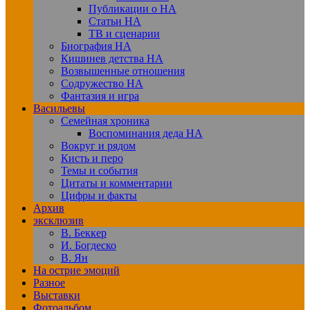
Публикации о НА
Статьи НА
ТВ и сценарии
Биография НА
Кишинев детства НА
Возвышенные отношения
Содружество НА
Фантазия и игра
Васильевы
Семейная хроника
Воспоминания деда НА
Вокруг и рядом
Кисть и перо
Темы и события
Цитаты и комментарии
Цифры и факты
Архив
эксклюзив
В. Беккер
И. Богдеско
В. Ян
На острие эмоций
Разное
Выставки
Фотоальбом