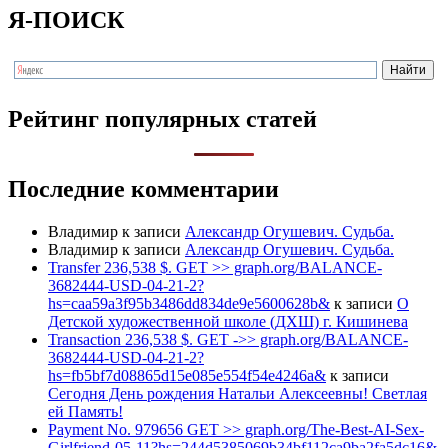
Я-ПОИСК
Рейтинг популярных статей
Последние комментарии
Владимир
к записи
Александр Огушевич. Судьба.
Владимир
к записи
Александр Огушевич. Судьба.
Transfer 236,538 $. GET >> graph.org/BALANCE-
3682444-USD-04-21-2?
hs=caa59a3f95b3486dd834de9e5600628b&
к записи
О
Детской художественной школе (ДХШ) г. Кишинева
Transaction 236,538 $. GET ->> graph.org/BALANCE-
3682444-USD-04-21-2?
hs=fb5bf7d08865d15e085e554f54e4246a&
к записи
Сегодня День рождения Натальи Алексеевны! Светлая
ей Память!
Payment No. 979656 GET >> graph.org/The-Best-AI-Sex-
Girlfriend-05-11?hs=244d5385069b34bf112ca9ba2fa5dc16&