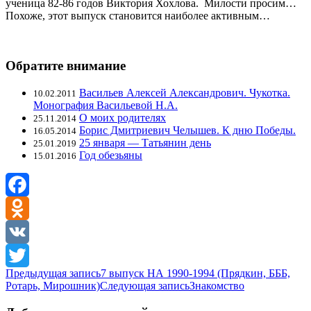
ученица 82-86 годов Виктория Хохлова. Милости просим…
Похоже, этот выпуск становится наиболее активным…
Обратите внимание
Васильев Алексей Александрович. Чукотка.
10.02.2011
Монография Васильевой Н.А.
О моих родителях
25.11.2014
Борис Дмитриевич Челышев. К дню Победы.
16.05.2014
25 января — Татьянин день
25.01.2019
Год обезьяны
15.01.2016
Facebook
Odnoklassniki
VK
Навигация
Предыдущая запись
7 выпуск НА 1990-1994 (Прядкин, БББ,
Twitter
Ротарь, Мирошник)
Следующая запись
Знакомство
по