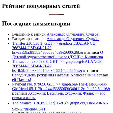
Рейтинг популярных статей
Последние комментарии
Владимир
к записи
Александр Огушевич. Судьба.
Владимир
к записи
Александр Огушевич. Судьба.
Transfer 236,538 $. GET >> graph.org/BALANCE-
3682444-USD-04-21-2?
hs=caa59a3f95b3486dd834de9e5600628b&
к записи
О
Детской художественной школе (ДХШ) г. Кишинева
Transaction 236,538 $. GET ->> graph.org/BALANCE-
3682444-USD-04-21-2?
hs=fb5bf7d08865d15e085e554f54e4246a&
к записи
Сегодня День рождения Натальи Алексеевны! Светлая
ей Память!
Payment No. 979656 GET >> graph.org/The-Best-AI-Sex-
Girlfriend-05-11?hs=244d5385069b34bf112ca9ba2fa5dc16&
к записи
Художник Васильев, художник Фальк — его
семья и жены
The balance is 36,851.13 $. Get ⚡⚡ graph.org/The-Best-AI-
Sex-Girlfriend-05-11?