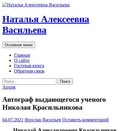
Наталья Алексеевна
Васильева
Поиск
Перейти
Основное меню
к
содержимому
Главная
О сайте
Гостевая книга
Обратная связь
Найти:
Архив
Автограф выдающегося ученого
Николая Красильникова
04.07.2021
Ярослав Васильев
Оставить комментарий
Николай Александрович Красильников