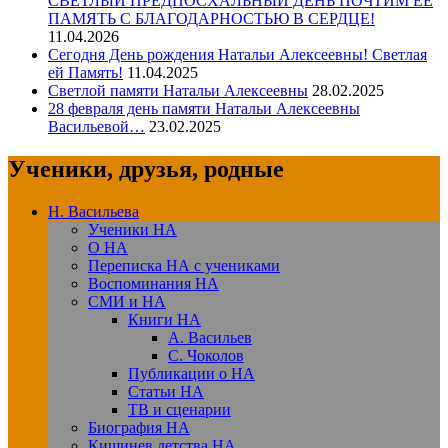
СВЕТЛЫЙ ПРЕДПОСХАЛЬНЫЙ ДЕНЬ ПОЧТИМ ЕЁ
ПАМЯТЬ С БЛАГОДАРНОСТЬЮ В СЕРДЦЕ!
11.04.2026
Сегодня День рождения Натальи Алексеевны! Светлая
ей Память!
11.04.2025
Светлой памяти Натальи Алексеевны
28.02.2025
28 февраля день памяти Натальи Алексеевны
Васильевой…
23.02.2025
Ученики, друзья, родные
Н. Васильева
Ученики НА
О НА
Переписка НА с учениками
Воспоминания НА
СМИ и НА
Книги НА
А. Васильев
С. Чоколов
Публикации о НА
Статьи НА
ТВ и сценарии
Биография НА
Кишинев детства НА