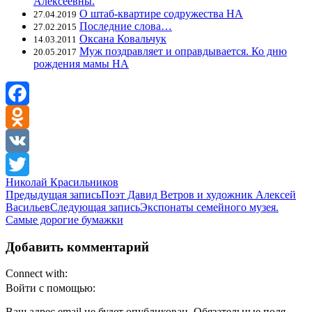
Алексеевны.
О штаб-квартире содружества НА
27.04.2019
Последние слова…
27.02.2015
Оксана Ковальчук
14.03.2011
Муж поздравляет и оправдывается. Ко дню
20.05.2017
рождения мамы НА
Facebook
Odnoklassniki
VK
Николай Красильников
Twitter
Навигация
Предыдущая запись
Поэт Давид Ветров и художник Алексей
Васильев
Следующая запись
Экспонаты семейного музея.
по
Самые дорогие бумажки
записям
Добавить комментарий
Connect with:
Войти с помощью:
Ваш адрес email не будет опубликован.
Обязательные поля