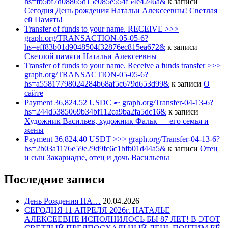
hs=fb5bf7d08865d15e085e554f54e4246a&
к записи
Сегодня День рождения Натальи Алексеевны! Светлая
ей Память!
Transfer of funds to your name. RECEIVE >>>
graph.org/TRANSACTION-05-05-6?
hs=eff83b01d9048504f32876ec815ea672&
к записи
Светлой памяти Натальи Алексеевны
Transfer of funds to your name. Receive a funds transfer >>>
graph.org/TRANSACTION-05-05-6?
hs=a55817798024284b68af5c679d653d99&
к записи
О
сайте
Payment 36,824.52 USDC ➸ graph.org/Transfer-04-13-6?
hs=244d5385069b34bf112ca9ba2fa5dc16&
к записи
Художник Васильев, художник Фальк — его семья и
жены
Payment 36,824.40 USDT >>> graph.org/Transfer-04-13-6?
hs=2b03a1176e59e29d9fc6c1bfb01d44a5&
к записи
Отец
и сын Закариадзе, отец и дочь Васильевы
Последние записи
День Рождения НА…
20.04.2026
СЕГОДНЯ 11 АПРЕЛЯ 2026г. НАТАЛЬЕ
АЛЕКСЕЕВНЕ ИСПОЛНИЛОСЬ БЫ 87 ЛЕТ! В ЭТОТ