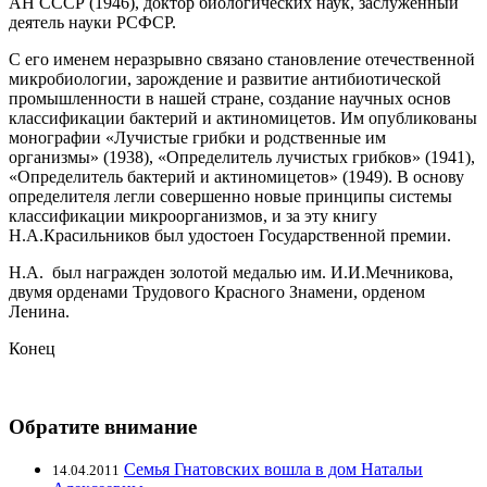
АН СССР (1946), доктор биологических наук, заслуженный
деятель науки РСФСР.
С его именем неразрывно связано становление отечественной
микробиологии, зарождение и развитие антибиотической
промышленности в нашей стране, создание научных основ
классификации бактерий и актиномицетов. Им опубликованы
монографии «Лучистые грибки и родственные им
организмы» (1938), «Определитель лучистых грибков» (1941),
«Определитель бактерий и актиномицетов» (1949). В основу
определителя легли совершенно новые принципы системы
классификации микроорганизмов, и за эту книгу
Н.А.Красильников был удостоен Государственной премии.
Н.А. был награжден золотой медалью им. И.И.Мечникова,
двумя орденами Трудового Красного Знамени, орденом
Ленина.
Конец
Обратите внимание
Семья Гнатовских вошла в дом Натальи
14.04.2011