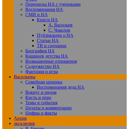
Переписка НА с учениками
Воспоминания НА
СМИ и НА
Книги НА
А. Васильев
С. Чоколов
Публикации о НА
Статьи НА
ТВ и сценарии
Биография НА
Кишинев детства НА
Возвышенные отношения
Содружество НА
Фантазия и игра
Васильевы
Семейная хроника
Воспоминания деда НА
Вокруг и рядом
Кисть и перо
Темы и события
Цитаты и комментарии
Цифры и факты
Архив
эксклюзив
В. Беккер