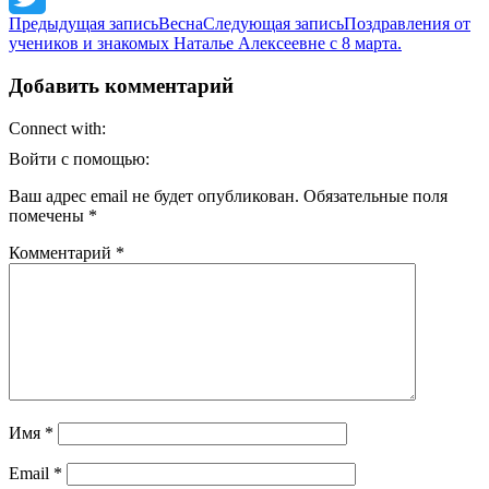
Навигация
Предыдущая запись
Весна
Следующая запись
Поздравления от
Twitter
учеников и знакомых Наталье Алексеевне с 8 марта.
по
записям
Добавить комментарий
Connect with:
Войти с помощью:
Ваш адрес email не будет опубликован.
Обязательные поля
помечены
*
Комментарий
*
Имя
*
Email
*