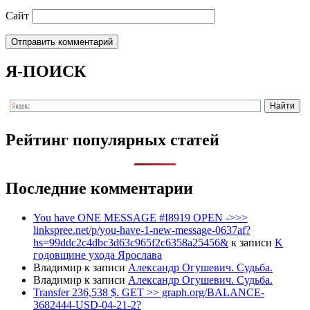
Сайт
Я-ПОИСК
Рейтинг популярных статей
Последние комментарии
You have ONE MESSAGE #I8919 OPEN ->>>
linkspree.net/p/you-have-1-new-message-0637af?
hs=99ddc2c4dbc3d63c965f2c6358a25456&
к записи
K
годовщине ухода Ярослава
Владимир
к записи
Александр Огушевич. Судьба.
Владимир
к записи
Александр Огушевич. Судьба.
Transfer 236,538 $. GET >> graph.org/BALANCE-
3682444-USD-04-21-2?