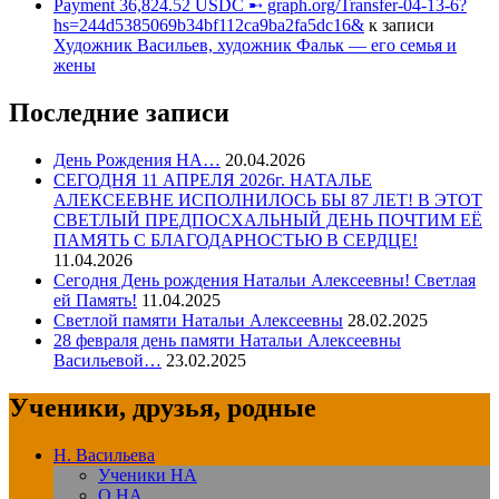
Payment 36,824.52 USDC ➸ graph.org/Transfer-04-13-6?
hs=244d5385069b34bf112ca9ba2fa5dc16&
к записи
Художник Васильев, художник Фальк — его семья и
жены
Последние записи
День Рождения НА…
20.04.2026
СЕГОДНЯ 11 АПРЕЛЯ 2026г. НАТАЛЬЕ
АЛЕКСЕЕВНЕ ИСПОЛНИЛОСЬ БЫ 87 ЛЕТ! В ЭТОТ
СВЕТЛЫЙ ПРЕДПОСХАЛЬНЫЙ ДЕНЬ ПОЧТИМ ЕЁ
ПАМЯТЬ С БЛАГОДАРНОСТЬЮ В СЕРДЦЕ!
11.04.2026
Сегодня День рождения Натальи Алексеевны! Светлая
ей Память!
11.04.2025
Светлой памяти Натальи Алексеевны
28.02.2025
28 февраля день памяти Натальи Алексеевны
Васильевой…
23.02.2025
Ученики, друзья, родные
Н. Васильева
Ученики НА
О НА