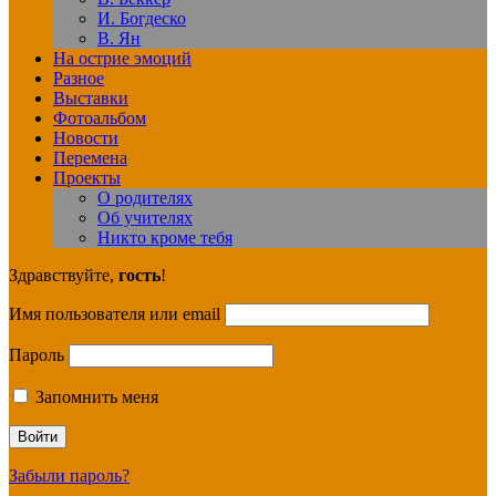
И. Богдеско
В. Ян
На острие эмоций
Разное
Выставки
Фотоальбом
Новости
Перемена
Проекты
О родителях
Об учителях
Никто кроме тебя
Здравствуйте,
гость
!
Имя пользователя или email
Пароль
Запомнить меня
Забыли пароль?