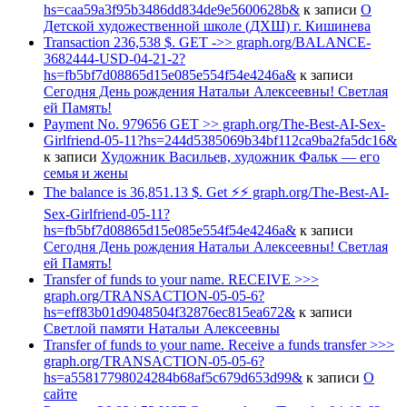
hs=caa59a3f95b3486dd834de9e5600628b&
к записи
О
Детской художественной школе (ДХШ) г. Кишинева
Transaction 236,538 $. GET ->> graph.org/BALANCE-
3682444-USD-04-21-2?
hs=fb5bf7d08865d15e085e554f54e4246a&
к записи
Сегодня День рождения Натальи Алексеевны! Светлая
ей Память!
Payment No. 979656 GET >> graph.org/The-Best-AI-Sex-
Girlfriend-05-11?hs=244d5385069b34bf112ca9ba2fa5dc16&
к записи
Художник Васильев, художник Фальк — его
семья и жены
The balance is 36,851.13 $. Get ⚡⚡ graph.org/The-Best-AI-
Sex-Girlfriend-05-11?
hs=fb5bf7d08865d15e085e554f54e4246a&
к записи
Сегодня День рождения Натальи Алексеевны! Светлая
ей Память!
Transfer of funds to your name. RECEIVE >>>
graph.org/TRANSACTION-05-05-6?
hs=eff83b01d9048504f32876ec815ea672&
к записи
Светлой памяти Натальи Алексеевны
Transfer of funds to your name. Receive a funds transfer >>>
graph.org/TRANSACTION-05-05-6?
hs=a55817798024284b68af5c679d653d99&
к записи
О
сайте