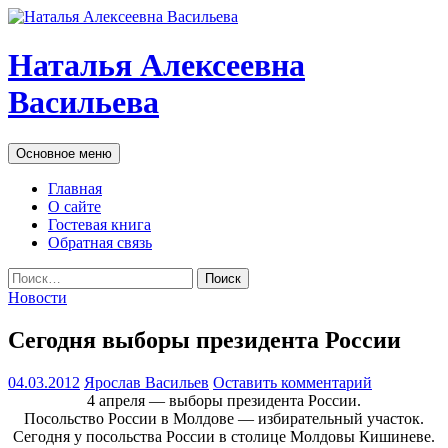
Наталья Алексеевна
Васильева
Поиск
Перейти
Основное меню
к
содержимому
Главная
О сайте
Гостевая книга
Обратная связь
Найти:
Новости
Сегодня выборы президента России
04.03.2012
Ярослав Васильев
Оставить комментарий
4 апреля — выборы президента России.
Посольство России в Молдове — избирательный участок.
Сегодня у посольства России в столице Молдовы Кишиневе.