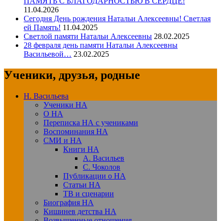
ПАМЯТЬ С БЛАГОДАРНОСТЬЮ В СЕРДЦЕ!
11.04.2026
Сегодня День рождения Натальи Алексеевны! Светлая
ей Память!
11.04.2025
Светлой памяти Натальи Алексеевны
28.02.2025
28 февраля день памяти Натальи Алексеевны
Васильевой…
23.02.2025
Ученики, друзья, родные
Н. Васильева
Ученики НА
О НА
Переписка НА с учениками
Воспоминания НА
СМИ и НА
Книги НА
А. Васильев
С. Чоколов
Публикации о НА
Статьи НА
ТВ и сценарии
Биография НА
Кишинев детства НА
Возвышенные отношения