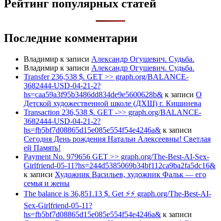
Рейтинг популярных статей
Последние комментарии
Владимир
к записи
Александр Огушевич. Судьба.
Владимир
к записи
Александр Огушевич. Судьба.
Transfer 236,538 $. GET >> graph.org/BALANCE-
3682444-USD-04-21-2?
hs=caa59a3f95b3486dd834de9e5600628b&
к записи
О
Детской художественной школе (ДХШ) г. Кишинева
Transaction 236,538 $. GET ->> graph.org/BALANCE-
3682444-USD-04-21-2?
hs=fb5bf7d08865d15e085e554f54e4246a&
к записи
Сегодня День рождения Натальи Алексеевны! Светлая
ей Память!
Payment No. 979656 GET >> graph.org/The-Best-AI-Sex-
Girlfriend-05-11?hs=244d5385069b34bf112ca9ba2fa5dc16&
к записи
Художник Васильев, художник Фальк — его
семья и жены
The balance is 36,851.13 $. Get ⚡⚡ graph.org/The-Best-AI-
Sex-Girlfriend-05-11?
hs=fb5bf7d08865d15e085e554f54e4246a&
к записи