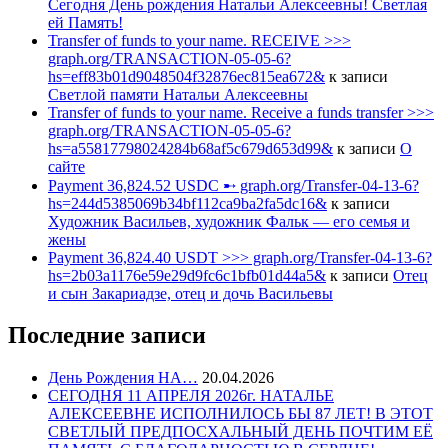
Сегодня День рождения Натальи Алексеевны! Светлая
ей Память!
Transfer of funds to your name. RECEIVE >>>
graph.org/TRANSACTION-05-05-6?
hs=eff83b01d9048504f32876ec815ea672&
к записи
Светлой памяти Натальи Алексеевны
Transfer of funds to your name. Receive a funds transfer >>>
graph.org/TRANSACTION-05-05-6?
hs=a55817798024284b68af5c679d653d99&
к записи
О
сайте
Payment 36,824.52 USDC ➸ graph.org/Transfer-04-13-6?
hs=244d5385069b34bf112ca9ba2fa5dc16&
к записи
Художник Васильев, художник Фальк — его семья и
жены
Payment 36,824.40 USDT >>> graph.org/Transfer-04-13-6?
hs=2b03a1176e59e29d9fc6c1bfb01d44a5&
к записи
Отец
и сын Закариадзе, отец и дочь Васильевы
Последние записи
День Рождения НА…
20.04.2026
СЕГОДНЯ 11 АПРЕЛЯ 2026г. НАТАЛЬЕ
АЛЕКСЕЕВНЕ ИСПОЛНИЛОСЬ БЫ 87 ЛЕТ! В ЭТОТ
СВЕТЛЫЙ ПРЕДПОСХАЛЬНЫЙ ДЕНЬ ПОЧТИМ ЕЁ