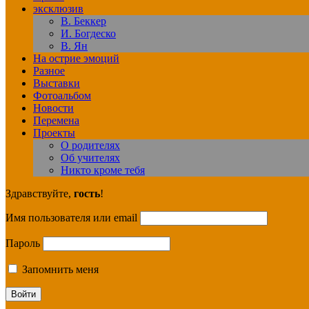
эксклюзив
В. Беккер
И. Богдеско
В. Ян
На острие эмоций
Разное
Выставки
Фотоальбом
Новости
Перемена
Проекты
О родителях
Об учителях
Никто кроме тебя
Здравствуйте,
гость
!
Имя пользователя или email
Пароль
Запомнить меня