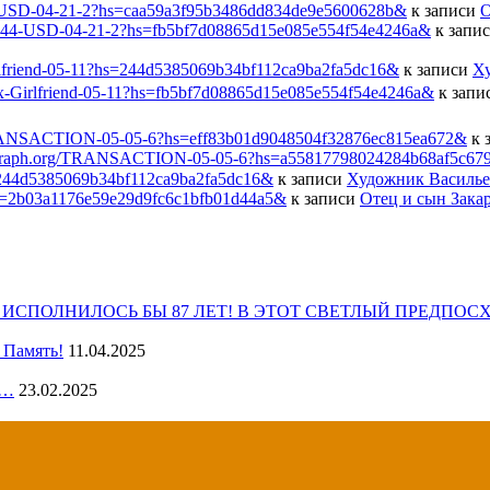
-USD-04-21-2?hs=caa59a3f95b3486dd834de9e5600628b&
к записи
О
2444-USD-04-21-2?hs=fb5bf7d08865d15e085e554f54e4246a&
к запи
rlfriend-05-11?hs=244d5385069b34bf112ca9ba2fa5dc16&
к записи
Ху
Sex-Girlfriend-05-11?hs=fb5bf7d08865d15e085e554f54e4246a&
к запи
/TRANSACTION-05-05-6?hs=eff83b01d9048504f32876ec815ea672&
к 
r >>> graph.org/TRANSACTION-05-05-6?hs=a55817798024284b68af5c6
=244d5385069b34bf112ca9ba2fa5dc16&
к записи
Художник Василье
hs=2b03a1176e59e29d9fc6c1bfb01d44a5&
к записи
Отец и сын Закар
НЕ ИСПОЛНИЛОСЬ БЫ 87 ЛЕТ! В ЭТОТ СВЕТЛЫЙ ПРЕДПО
 Память!
11.04.2025
й…
23.02.2025