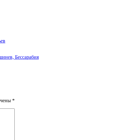
ьев
инев, Бессарабия
ечены
*