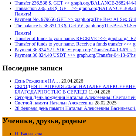
Transfer 236,538 $. GET >> graph.org/BALANCE-3682444
Transaction 236,538 $. GET ->> graph.org/BALANCE-368
Память!
Payment No. 979656 GET >> graph.org/The-Best-AI-Sex-Gi
The balance is 36,851.13 $. Get ⚡⚡ graph.org/The-Best-AI-
Память!
Transfer of funds to your name. RECEIVE >>> graph.org
Transfer of funds to your name. Receive a funds transfe
Payment 36,824.52 USDC ➸ graph.org/Transfer-04-13-6?hs
Payment 36,824.40 USDT >>> graph.org/Transfer-04-13-6?
Последние записи
День Рождения НА…
20.04.2026
СЕГОДНЯ 11 АПРЕЛЯ 2026г. НАТАЛЬЕ АЛЕКСЕЕВ
БЛАГОДАРНОСТЬЮ В СЕРДЦЕ!
11.04.2026
Сегодня День рождения Натальи Алексеевны! Светлая ей
Светлой памяти Натальи Алексеевны
28.02.2025
28 февраля день памяти Натальи Алексеевны Васильево
Ученики, друзья, родные
Н. Васильева