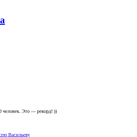
а
 человек. Это — рекорд! ))
сею Васильеву