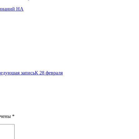
оминаний НА
едующая запись
К 28 февраля
ечены
*