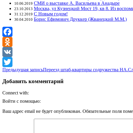
СМИ о выставке А. Васильева в Анадыре
10.06.2019
Москва, ул Кузнецкий Мост 19, кв 8. Из восп
23.10.2013
С Новым годом!
31.12.2019
Борис Ефимович Друккер (Жванецкий М.М.)
30.04.2010
Facebook
Odnoklassniki
VK
Навигация
Предыдущая запись
Переезд штаб-квартиры содружества НА.
Сл
Twitter
по
Добавить комментарий
записям
Connect with:
Войти с помощью:
Ваш адрес email не будет опубликован.
Обязательные поля пом