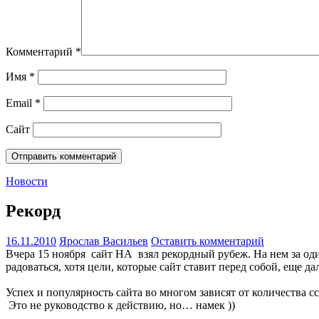
Комментарий
*
Имя
*
Email
*
Сайт
Новости
Рекорд
16.11.2010
Ярослав Васильев
Оставить комментарий
Вчера 15 ноября сайт НА взял рекордный рубеж. На нем за оди
радоваться, хотя цели, которые сайт ставит перед собой, еще д
Успех и популярность сайта во многом зависят от количества с
Это не руководство к действию, но… намек ))