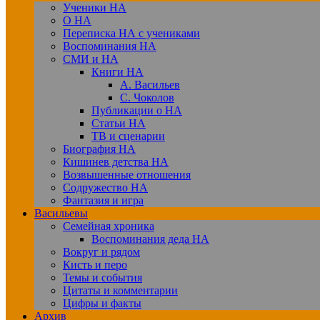
Ученики НА
О НА
Переписка НА с учениками
Воспоминания НА
СМИ и НА
Книги НА
А. Васильев
С. Чоколов
Публикации о НА
Статьи НА
ТВ и сценарии
Биография НА
Кишинев детства НА
Возвышенные отношения
Содружество НА
Фантазия и игра
Васильевы
Семейная хроника
Воспоминания деда НА
Вокруг и рядом
Кисть и перо
Темы и события
Цитаты и комментарии
Цифры и факты
Архив