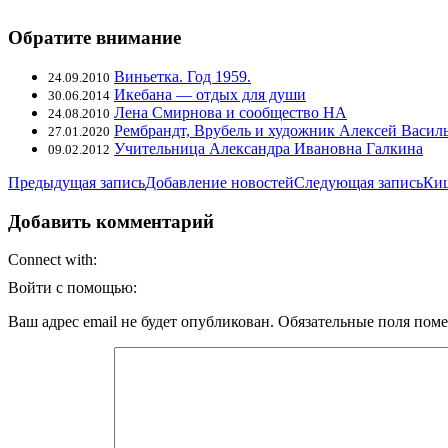
Обратите внимание
Виньетка. Год 1959.
24.09.2010
Икебана — отдых для души
30.06.2014
Лена Смирнова и сообщество НА
24.08.2010
Рембрандт, Врубель и художник Алексей Васил
27.01.2020
Учительница Александра Ивановна Галкина
09.02.2012
Навигация
Предыдущая запись
Добавление новостей
Следующая запись
Киш
по
Добавить комментарий
записям
Connect with:
Войти с помощью:
Ваш адрес email не будет опубликован.
Обязательные поля пом