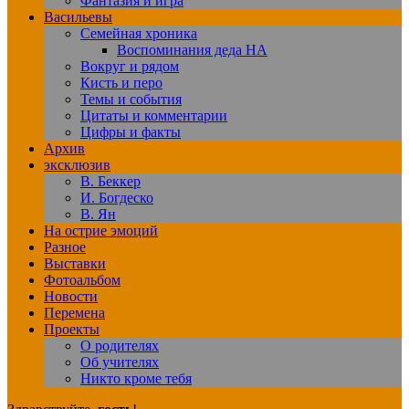
Фантазия и игра
Васильевы
Семейная хроника
Воспоминания деда НА
Вокруг и рядом
Кисть и перо
Темы и события
Цитаты и комментарии
Цифры и факты
Архив
эксклюзив
В. Беккер
И. Богдеско
В. Ян
На острие эмоций
Разное
Выставки
Фотоальбом
Новости
Перемена
Проекты
О родителях
Об учителях
Никто кроме тебя