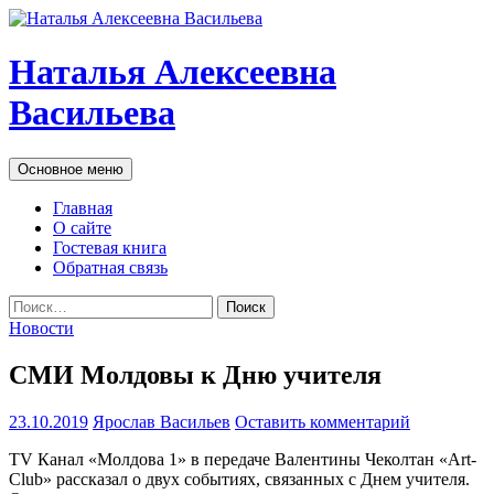
Наталья Алексеевна
Васильева
Поиск
Перейти
Основное меню
к
содержимому
Главная
О сайте
Гостевая книга
Обратная связь
Найти:
Новости
СМИ Молдовы к Дню учителя
23.10.2019
Ярослав Васильев
Оставить комментарий
TV Канал «Молдова 1» в передаче Валентины Чеколтан «Art-
Club» рассказал о двух событиях, связанных с Днем учителя.