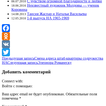
С чувством огромной благодарности и любви
06.07.2010
Неизвестный художник Молдовы — ученик
18.06.2016
Коровина
Таисия Жаспар и Наталья Васильева
14.08.2013
1-й выпуск НА 1965-1969
12.05.2010
Facebook
Odnoklassniki
VK
Навигация
Предыдущая запись
Смена адреса штаб-квартиры содружества
Twitter
НА
Следующая запись
Элеонора Романеску
по
записям
Добавить комментарий
Connect with:
Войти с помощью:
Ваш адрес email не будет опубликован.
Обязательные поля
помечены
*