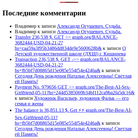
Последние комментарии
Владимир
к записи
Александр Огушевич. Судьба.
Владимир
к записи
Александр Огушевич. Судьба.
Transfer 236,538 $. GET >> graph.org/BALANCE-
3682444-USD-04-21-2?
hs=caa59a3f95b3486dd834de9e5600628b&
к записи
О
Детской художественной школе (ДХШ) г. Кишинева
Transaction 236,538 $. GET ->> graph.org/BALANCE-
3682444-USD-04-21-2?
hs=fb5bf7d08865d15e085e554f54e4246a&
к записи
Сегодня День рождения Натальи Алексеевны! Светлая
ей Память!
Payment No. 979656 GET >> graph.org/The-Best-AI-Sex-
Girlfriend-05-11?hs=244d5385069b34bf112ca9ba2fa5dc16&
к записи
Художник Васильев, художник Фальк — его
семья и жены
The balance is 36,851.13 $. Get ⚡⚡ graph.org/The-Best-AI-
Sex-Girlfriend-05-11?
hs=fb5bf7d08865d15e085e554f54e4246a&
к записи
Сегодня День рождения Натальи Алексеевны! Светлая
ей Память!