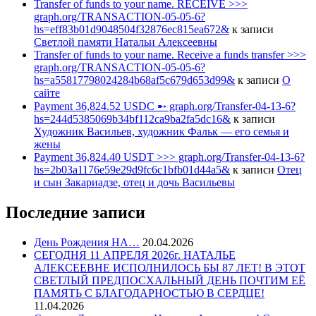
Transfer of funds to your name. RECEIVE >>>
graph.org/TRANSACTION-05-05-6?
hs=eff83b01d9048504f32876ec815ea672&
к записи
Светлой памяти Натальи Алексеевны
Transfer of funds to your name. Receive a funds transfer >>>
graph.org/TRANSACTION-05-05-6?
hs=a55817798024284b68af5c679d653d99&
к записи
О
сайте
Payment 36,824.52 USDC ➸ graph.org/Transfer-04-13-6?
hs=244d5385069b34bf112ca9ba2fa5dc16&
к записи
Художник Васильев, художник Фальк — его семья и
жены
Payment 36,824.40 USDT >>> graph.org/Transfer-04-13-6?
hs=2b03a1176e59e29d9fc6c1bfb01d44a5&
к записи
Отец
и сын Закариадзе, отец и дочь Васильевы
Последние записи
День Рождения НА…
20.04.2026
СЕГОДНЯ 11 АПРЕЛЯ 2026г. НАТАЛЬЕ
АЛЕКСЕЕВНЕ ИСПОЛНИЛОСЬ БЫ 87 ЛЕТ! В ЭТОТ
СВЕТЛЫЙ ПРЕДПОСХАЛЬНЫЙ ДЕНЬ ПОЧТИМ ЕЁ
ПАМЯТЬ С БЛАГОДАРНОСТЬЮ В СЕРДЦЕ!
11.04.2026