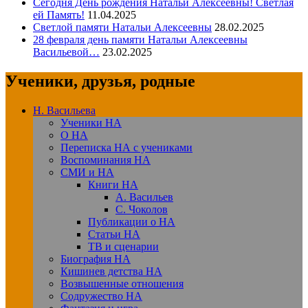
Сегодня День рождения Натальи Алексеевны! Светлая
ей Память!
11.04.2025
Светлой памяти Натальи Алексеевны
28.02.2025
28 февраля день памяти Натальи Алексеевны
Васильевой…
23.02.2025
Ученики, друзья, родные
Н. Васильева
Ученики НА
О НА
Переписка НА с учениками
Воспоминания НА
СМИ и НА
Книги НА
А. Васильев
С. Чоколов
Публикации о НА
Статьи НА
ТВ и сценарии
Биография НА
Кишинев детства НА
Возвышенные отношения
Содружество НА