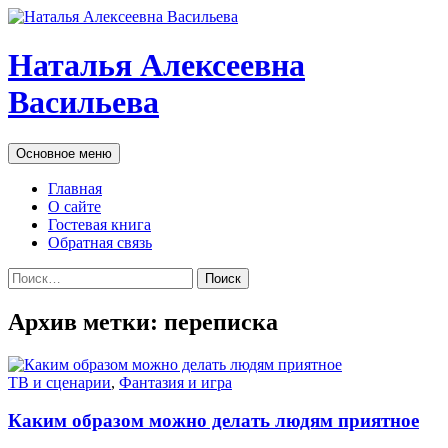
Наталья Алексеевна
Васильева
Поиск
Перейти
Основное меню
к
содержимому
Главная
О сайте
Гостевая книга
Обратная связь
Найти:
Архив метки: переписка
ТВ и сценарии
,
Фантазия и игра
Каким образом можно делать людям приятное