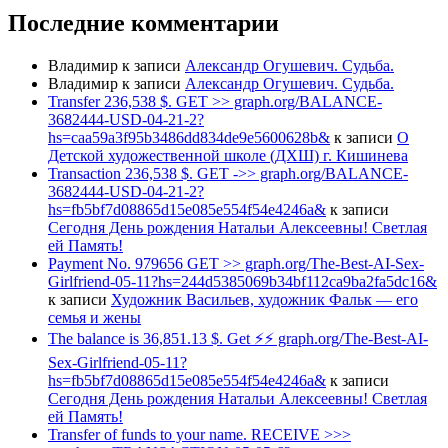
Последние комментарии
Владимир
к записи
Александр Огушевич. Судьба.
Владимир
к записи
Александр Огушевич. Судьба.
Transfer 236,538 $. GET >> graph.org/BALANCE-
3682444-USD-04-21-2?
hs=caa59a3f95b3486dd834de9e5600628b&
к записи
О
Детской художественной школе (ДХШ) г. Кишинева
Transaction 236,538 $. GET ->> graph.org/BALANCE-
3682444-USD-04-21-2?
hs=fb5bf7d08865d15e085e554f54e4246a&
к записи
Сегодня День рождения Натальи Алексеевны! Светлая
ей Память!
Payment No. 979656 GET >> graph.org/The-Best-AI-Sex-
Girlfriend-05-11?hs=244d5385069b34bf112ca9ba2fa5dc16&
к записи
Художник Васильев, художник Фальк — его
семья и жены
The balance is 36,851.13 $. Get ⚡⚡ graph.org/The-Best-AI-
Sex-Girlfriend-05-11?
hs=fb5bf7d08865d15e085e554f54e4246a&
к записи
Сегодня День рождения Натальи Алексеевны! Светлая
ей Память!
Transfer of funds to your name. RECEIVE >>>