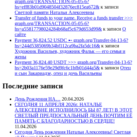
graph.org/TRANSACTION-05-05-6?
hs=eff83b01d9048504f32876ec815ea672&
к записи
Светлой памяти Натальи Алексеевны
Transfer of funds to your name. Receive a funds transfer >>>
graph.org/TRANSACTION-05-05-6?
hs=a55817798024284b68af5c679d653d99&
к записи
О
сайте
Payment 36,824.52 USDC ➸ graph.org/Transfer-04-13-6?
hs=244d5385069b34bf112ca9ba2fa5dc16&
к записи
Художник Васильев, художник Фальк — его семья и
жены
Payment 36,824.40 USDT >>> graph.org/Transfer-04-13-6?
hs=2b03a1176e59e29d9fc6c1bfb01d44a5&
к записи
Отец
и сын Закариадзе, отец и дочь Васильевы
Последние записи
День Рождения НА…
20.04.2026
СЕГОДНЯ 11 АПРЕЛЯ 2026г. НАТАЛЬЕ
АЛЕКСЕЕВНЕ ИСПОЛНИЛОСЬ БЫ 87 ЛЕТ! В ЭТОТ
СВЕТЛЫЙ ПРЕДПОСХАЛЬНЫЙ ДЕНЬ ПОЧТИМ ЕЁ
ПАМЯТЬ С БЛАГОДАРНОСТЬЮ В СЕРДЦЕ!
11.04.2026
Сегодня День рождения Натальи Алексеевны! Светлая