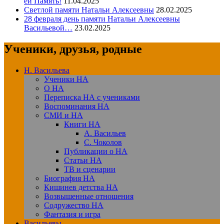
ей Память!
11.04.2025
Светлой памяти Натальи Алексеевны
28.02.2025
28 февраля день памяти Натальи Алексеевны
Васильевой…
23.02.2025
Ученики, друзья, родные
Н. Васильева
Ученики НА
О НА
Переписка НА с учениками
Воспоминания НА
СМИ и НА
Книги НА
А. Васильев
С. Чоколов
Публикации о НА
Статьи НА
ТВ и сценарии
Биография НА
Кишинев детства НА
Возвышенные отношения
Содружество НА
Фантазия и игра
Васильевы