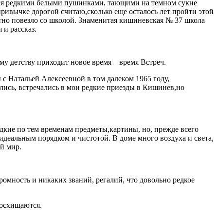
ся редкими белыми пушинками, тающими на темном сукне
привычке дорогой считаю,сколько еще осталось лет пройти этой
ятно повезло со школой. Знаменитая кишиневская № 37 школа
 и рассказ.
му детству приходит новое время – время Встреч.
 с Натальей Алексеевной в том далеком 1965 году,
ались, встречались в мои редкие приезды в Кишинев,но
дкие по тем временам предметы,картины, но, прежде всего
 идеальным порядком и чистотой. В доме много воздуха и света,
й мир.
ромность и никаких званий, регалий, что довольно редкое
восхищаются.