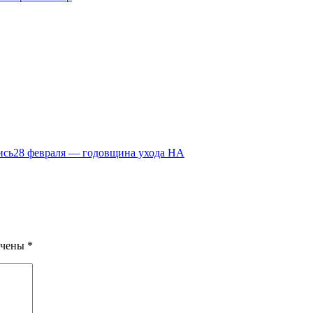
ись
28 февраля — годовщина ухода НА
ечены
*