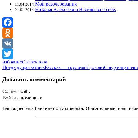
Мои разочарования
11.04.2014
Наталья Алексеевна Васильева о себе.
21.01.2014
Facebook
Odnoklassniki
VK
избранное
Тафтунова
Twitter
Навигация
Предыдущая запись
Рассказ — грустный до слез
Следующая зап
по
Добавить комментарий
записям
Connect with:
Войти с помощью:
Ваш адрес email не будет опубликован.
Обязательные поля пом