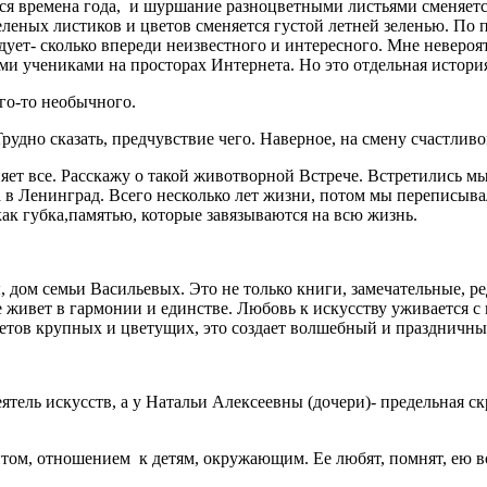
ся времена года,
и шуршание разноцветными листьями сменяет
еленых листиков и цветов сменяется густой летней зеленью. По 
дует- сколько впереди неизвестного и интересного. Мне неверо
и учениками на просторах Интернета. Но это отдельная история
го-то необычного.
удно сказать, предчувствие чего. Наверное, на смену счастливо
ет все. Расскажу о такой животворной Встрече. Встретились мы
а в Ленинград. Всего несколько лет жизни, потом мы переписыв
как губка,памятью, которые завязываются на всю жизнь.
дом семьи Васильевых. Это не только книги, замечательные, ре
е живет в гармонии и единстве. Любовь к искусству уживается с
етов крупных и цветущих, это создает волшебный и праздничны
ель искусств, а у Натальи Алексеевны (дочери)- предельная ск
антом, отношением
к детям, окружающим. Ее любят, помнят, ею 