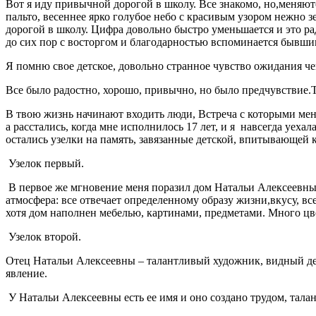
Вот я иду привычной дорогой в школу. Все знакомо, но,меняют
пальто, весеннее ярко голубое небо с красивым узором нежно з
дорогой в школу. Цифра довольно быстро уменьшается и это ра
до сих пор с восторгом и благодарностью вспоминается бывшим
Я помню свое детское, довольно странное чувство ожидания че
Все было радостно, хорошо, привычно, но было предчувствие.Тр
В твою жизнь начинают входить люди, Встреча с которыми меня
а
расстались, когда мне исполнилось 17 лет, и я
навсегда уехал
остались узелки на память, завязанные детской, впитывающей 
Узелок первый.
В первое же мгновение меня поразил дом Натальи Алексеевны, 
атмосфера: все отвечает определенному образу жизни,вкусу, вс
хотя дом наполнен мебелью, картинами, предметами. Много цв
Узелок второй.
Отец Натальи Алексеевны – талантливый художник, видный деят
явление.
У Натальи Алексеевны есть ее имя и оно создано трудом, тал