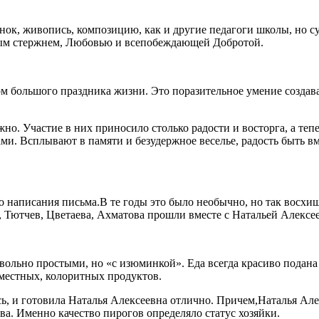
нок, живопись, композицию, как и другие педагоги школы, но с
ным стержнем, Любовью и всепобеждающей Добротой.
м большого праздника жизни. Это поразительное умение создав
жно. Участие в них приносило столько радости и восторга, а те
. Всплывают в памяти и безудержное веселье, радость быть вме
сто написания письма.В те годы это было необычно, но так восх
Тютчев, Цветаева, Ахматова прошли вместе с Натальей Алексее
ольно простыми, но «с изюминкой». Еда всегда красиво подана и
 местных, колоритных продуктов.
сь, и готовила Наталья Алексеевна отлично. Причем,Наталья Але
тва. Именно качество пирогов определяло статус хозяйки.