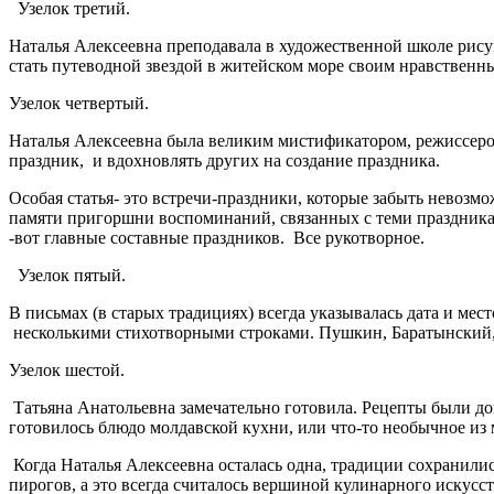
Узелок третий.
Наталья Алексеевна преподавала в художественной школе рису
стать путеводной звездой в житейском море своим нравствен
Узелок четвертый.
Наталья Алексеевна была великим мистификатором, режиссеро
праздник,
и вдохновлять других на создание праздника.
Особая статья- это встречи-праздники, которые забыть невозмо
памяти пригоршни воспоминаний, связанных с теми праздниками
-вот главные составные праздников.
Все рукотворное.
Узелок пятый.
В письмах (в старых традициях) всегда указывалась дата и ме
несколькими стихотворными строками.
Пушкин, Баратынский, 
Узелок шестой.
Татьяна Анатольевна замечательно готовила. Рецепты были дов
готовилось блюдо молдавской кухни, или что-то необычное из
Когда Наталья Алексеевна осталась одна, традиции сохранили
пирогов, а это всегда считалось вершиной кулинарного искусс