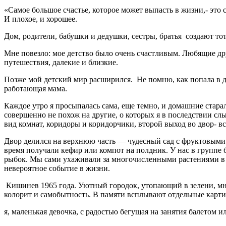
«Самое большое счастье, которое может выпасть в жизни,- это 
И плохое, и хорошее.
Дом, родители, бабушки и дедушки, сестры, братья
создают то
Мне повезло: мое детство было очень счастливым. Любящие др
путешествия, далекие и близкие.
Позже мой детский мир расширился.
Не помню, как попала в д
работающая мама.
Каждое утро я просыпалась сама, еще темно, и домашние стара
совершенно не похож на другие, о которых я в последствии сл
вид комнат, коридоры и коридорчики, второй выход во двор- 
Двор делился на верхнюю часть — чудесный сад с фруктовыми
время получали кефир или компот на полдник. У нас в группе 
рыбок.
Мы сами ухаживали за многочисленными растениями в н
невероятное событие в жизни.
Кишинев 1965 года. Уютный городок, утопающий в зелени, мно
колорит и самобытность. В памяти всплывают отдельные карт
я, маленькая девочка, с радостью бегущая на занятия балетом