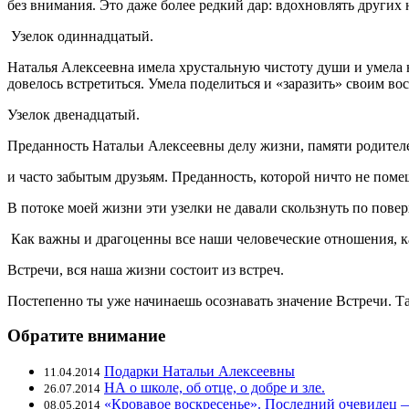
без внимания. Это даже более редкий дар: вдохновлять других 
Узелок одиннадцатый.
Наталья Алексеевна имела хрустальную чистоту души и умела на
довелось встретиться. Умела поделиться и «заразить» своим в
Узелок двенадцатый.
Преданность Натальи Алексеевны делу жизни, памяти родител
и часто забытым друзьям. Преданность, которой ничто не поме
В потоке моей жизни эти узелки не давали скользнуть по пове
Как важны и драгоценны все наши человеческие отношения, 
Встречи, вся наша жизни состоит из встреч.
Постепенно ты уже начинаешь осознавать значение Встречи. Так
Обратите внимание
Подарки Натальи Алексеевны
11.04.2014
НА о школе, об отце, о добре и зле.
26.07.2014
«Кровавое воскресенье». Последний очевидец 
08.05.2014