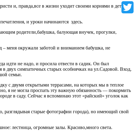
VK
ристи и, правда,все в жизни уходит своими корнями в детство.
Twitter
впечатления, и уроки начинаются
здесь.
ужающим родители,бабушка, балующая внучек, прогулки,
ад – меня окружали заботой и вниманием бабушка, не
уда идти не надо, и просила отвести в садик. Он был
лся в двух симпатичных старых особнячках
на ул.Садовой
. Вход,
шой семьи.
ку с двумя открытыми террасами, на которых мы в теплое
но, я не могла проспать эту важную обязанность — покормить
оде в саду. Сейчас я вспоминаю этот «райский» уголок как
ю, разглядывая старые фотографии города), но имеющий свой
шное: лестница, огромные залы. Красиво,много света.