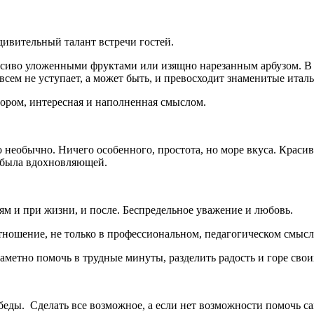
ивительный талант встречи гостей.
 красиво уложенными фруктами или изящно нарезанным арбузом.
всем не уступает, а может быть, и превосходит знаменитые итал
мором, интересная и наполненная смыслом.
о необычно. Ничего особенного, простота, но море вкуса. Крас
а была вдохновляющей.
м и при жизни, и после. Беспредельное уважение и любовь.
ношение, не только в профессиональном, педагогическом смысле
заметно помочь в трудные минуты, разделить радость и горе сво
беды.
Сделать все возможное, а если нет возможности помочь с