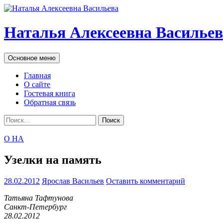
Наталья Алексеевна Васильев
Поиск
Перейти
Основное меню
к
содержимому
Главная
О сайте
Гостевая книга
Обратная связь
Найти:
О НА
Узелки на память
28.02.2012
Ярослав Васильев
Оставить комментарий
Татьяна Тафтунова
Санкт-Петербург
28.02.2012