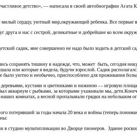
счастливое детство», — написала в своей автобиографии Агата К
т милый сердцу, уютный мир,окружающий ребенка. Все первые 
уг друга и нас с сестрой, деликатные и добрейшие ко всем окр
етский садик, мне совершенно не надо было ходить в детский с
лись сохранять тишину в надежде, что, может
быть, сегодня ник
ышала или которые я видела, будучи взрослой. Садик располага
все было уютно и необычно, приспособлено для проживания боль
 деревьями, кустами и цветниками и нижнюю — игровую площад
был аквариум с рыбками, за которыми ухаживали мы, дети.Конеч
аших комнатах, а весной пропалывали грядки на небольшом огор
го потерявший за годы начала 20 века и войны (теперь понима
ины:
 или в студию мультипликации во Дворце пионеров.
Здание роско