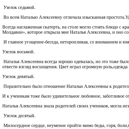
Узелок седьмой.
Во всем Наталью Алексеевну отличала изысканная простота.Уд
Всегда наглаженная скатерть, на столе могло стоять блюдо с
Молдавии», которое открыла мне Наталья Алексеевна, и оно со
И главное угощение-беседа, неторопливая, со вниманием и ю
Узелок восьмой.
Наталья Алексеевна всегда хорошо одевалась, но это тоже был
отвести взгляд восхищения. Цвет играл огромную роль,одежд
Узелок девятый.
Поразительно было отношение Натальи Алексеевны к родителя
И к ученикам тоже было удивительное любовное, заботливое от
Наталья Алексеевна знала родителей своих учеников, могла не
Узелок десятый.
Милосердное сердце, неумение пройти мимо беды, горя, боли,